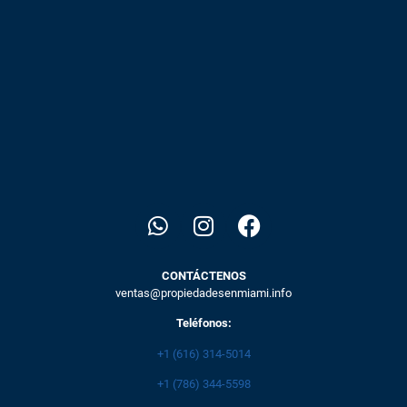
CONTÁCTENOS
ventas@propiedadesenmiami.info
Teléfonos:
+1 (616) 314-5014
+1 (786) 344-5598