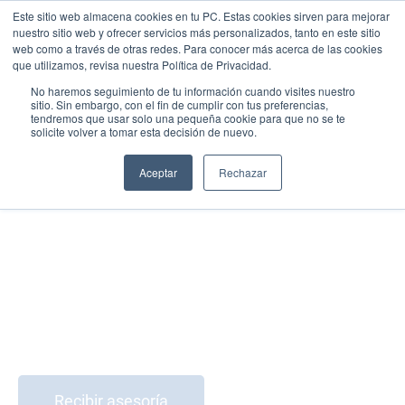
Este sitio web almacena cookies en tu PC. Estas cookies sirven para mejorar
nuestro sitio web y ofrecer servicios más personalizados, tanto en este sitio
web como a través de otras redes. Para conocer más acerca de las cookies
que utilizamos, revisa nuestra Política de Privacidad.
No haremos seguimiento de tu información cuando visites nuestro
sitio. Sin embargo, con el fin de cumplir con tus preferencias,
tendremos que usar solo una pequeña cookie para que no se te
solicite volver a tomar esta decisión de nuevo.
Aceptar
Rechazar
ORLANDO y
MIAMI
El siguiente destino para su patrimonio y estilo de
vida.
Recibir asesoría