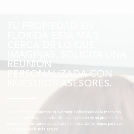
TU PROPIEDAD EN
FLORIDA ESTÁ MÁS
CERCA DE LO QUE
IMAGINAS. SOLICITA UNA
REUNIÓN
PERSONALIZADA CON
NUESTROS ASESORES.
Te guiamos y aseguramos tu inversión. Le llevamos de la mano con
una asesoría integral para facilitar la adquisición de su propiedad en
los EEUU, maximizando su capital y minimizando los riegos; para que
su proceso sea lo más seguro.