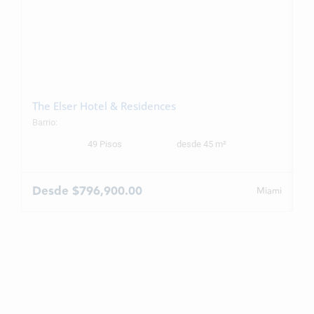
The Elser Hotel & Residences
S
Barrio:
Ba
49 Pisos
desde 45 m²
Desde $796,900.00
D
Miami