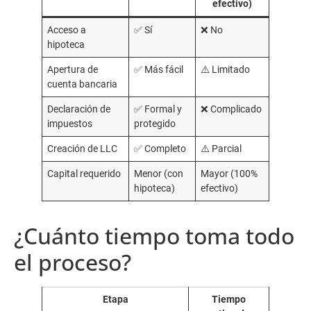
efectivo)
Acceso a
✅ Sí
❌ No
hipoteca
Apertura de
✅ Más fácil
⚠️ Limitado
cuenta bancaria
Declaración de
✅ Formal y
❌ Complicado
impuestos
protegido
Creación de LLC
✅ Completo
⚠️ Parcial
Capital requerido
Menor (con
Mayor (100%
hipoteca)
efectivo)
¿Cuánto tiempo toma todo
el proceso?
Etapa
Tiempo