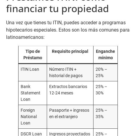
financiar tu propiedad
Una vez que tienes tu ITIN, puedes acceder a programas
hipotecarios especiales. Estos son los más comunes para
latinoamericanos:
Tipo de
Requisito principal
Enganche
Préstamo
mínimo
ITIN Loan
Número ITIN +
20% –
historial de pagos
25%
Bank
Extractos bancarios
25% –
Statement
12-24 meses
30%
Loan
Foreign
Pasaporte + ingresos
25% –
National
en el extranjero
35%
Loan
DSCR Loan
Ingresos proyectados
25% –