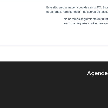
Este sitio web almacena cookies en tu PC. Esta
otras redes. Para conocer más acerca de las coo
Inicio
Pr
No haremos seguimiento de tu info
solo una pequeña cookie para que 
Agende 