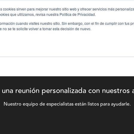
s cookies sirven para mejorar nuestro sitio web y ofrecer servicios más personaliza
kies que utilizamos, revisa nuestra Política de Privacidad.
oyectos
Nosotros
Servicios
Blog
Noticias
rmación cuando visites nuestro sitio. Sin embargo, con el fin de cumplir con tus 
no se te solicite volver a tomar esta decisión de nuevo.
una reunión personalizada con nuestros 
Nuestro equipo de especialistas están listos para ayudarle.