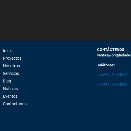
CONTÁCTENOS
Inicio
ventas@propiedade
Proyectos
Teléfonos:
Nosotros
Servicios
+1 (616) 314-5014
Blog
+1 (786) 344-5598
Noticias
Eventos
Contáctanos