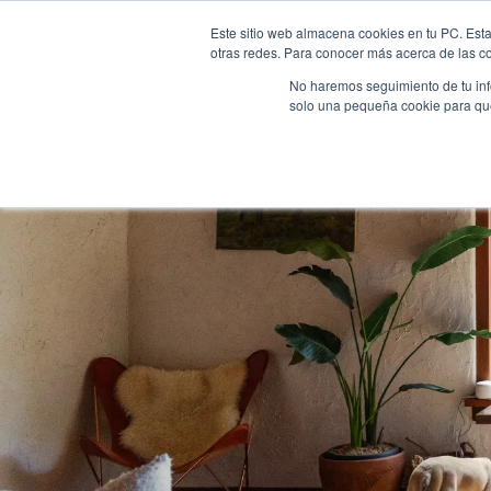
Este sitio web almacena cookies en tu PC. Esta
otras redes. Para conocer más acerca de las coo
Inicio
Pr
No haremos seguimiento de tu info
solo una pequeña cookie para que 