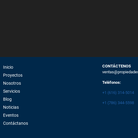
CONTÁCTENOS
Inicio
ventas@propiedade
Proyectos
Teléfonos:
Nosotros
Servicios
+1 (616) 314-5014
Blog
+1 (786) 344-5598
Noticias
Eventos
Contáctanos