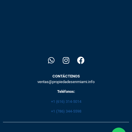
CONTÁCTENOS
ventas@propiedadesenmiami.info
Teléfonos:
+1 (616) 314-5014
+1 (786) 344-5598